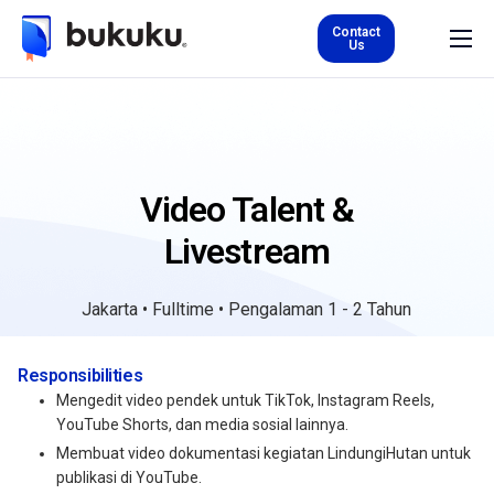
Contact
Us
About Us
Product & Services
Careers
Video Talent &
Kurs
Livestream
Blog
EN
Jakarta • Fulltime • Pengalaman 1 - 2 Tahun
Responsibilities
Mengedit video pendek untuk TikTok, Instagram Reels,
YouTube Shorts, dan media sosial lainnya.
Membuat video dokumentasi kegiatan LindungiHutan untuk
publikasi di YouTube.