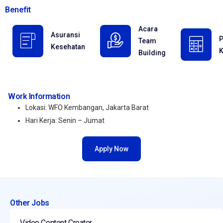
Benefit
Acara
Asuransi
P
Team
Kesehatan
K
Building
Work Information
Lokasi: WFO Kembangan, Jakarta Barat
Hari Kerja: Senin – Jumat
Apply Now
Other Jobs
Video Content Creator