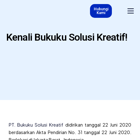
Hubungi
Kami
Tentang Kami
Produk & Layanan
Kenali Bukuku Solusi Kreatif!
Karir
Kurs
Blog
ID
PT. Bukuku Solusi Kreatif
didirikan tanggal 22 Juni 2020
berdasarkan Akta Pendirian No. 31 tanggal 22 Juni 2020.
Berlokasi di Jakarta Barat - Indonesia.