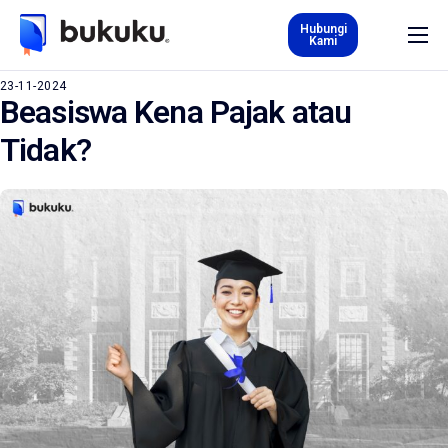
Hubungi
Kami
Tentang Kami
23-11-2024
Beasiswa Kena Pajak atau
Produk & Layanan
Tidak?
Karir
Kurs
Blog
ID