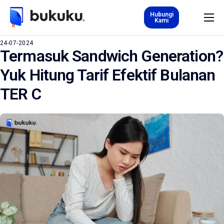
Hubungi
Kami
Tentang Kami
24-07-2024
Termasuk Sandwich Generation?
Produk & Layanan
Yuk Hitung Tarif Efektif Bulanan
Karir
TER C
Kurs
Blog
ID